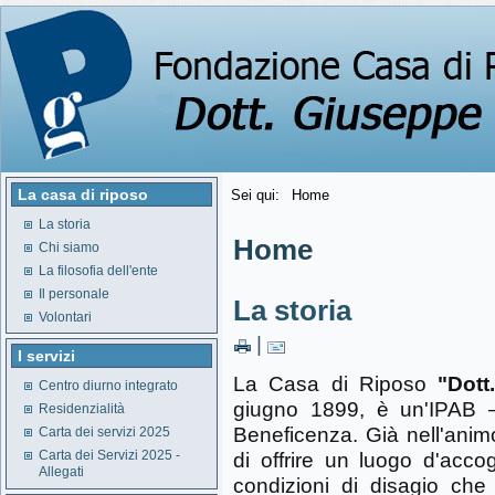
La casa di riposo
Sei qui:
Home
La storia
Home
Chi siamo
La filosofia dell'ente
Il personale
La storia
Volontari
|
I servizi
La Casa di Riposo
"Dott
Centro diurno integrato
giugno 1899, è un'IPAB – 
Residenzialità
Beneficenza. Già nell'animo
Carta dei servizi 2025
Carta dei Servizi 2025 -
di offrire un luogo d'acco
Allegati
condizioni di disagio che