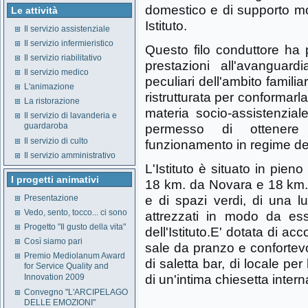
domestico e di supporto mor
Le attività
Istituto.
Il servizio assistenziale
Il servizio infermieristico
Questo filo conduttore ha 
Il servizio riabilitativo
prestazioni all'avanguard
Il servizio medico
peculiari dell'ambito familia
L'animazione
ristrutturata per conformarla
La ristorazione
materia socio-assistenzia
Il servizio di lavanderia e
guardaroba
permesso di ottenere 
Il servizio di culto
funzionamento in regime def
Il servizio amministrativo
L'Istituto è situato in pien
I progetti animativi
18 km. da Novara e 18 km. 
e di spazi verdi, di una l
Presentazione
Vedo, sento, tocco... ci sono
attrezzati in modo da esser
Progetto "Il gusto della vita"
dell'Istituto.E' dotata di ac
Così siamo pari
sale da pranzo e confortevol
Premio Mediolanum Award
di saletta bar, di locale per
for Service Quality and
di un'intima chiesetta intern
Innovation 2009
Convegno "L'ARCIPELAGO
DELLE EMOZIONI"