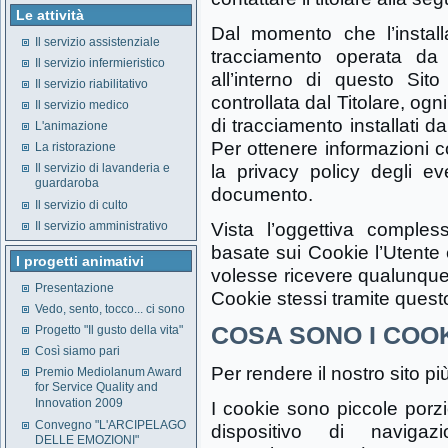
Le attività
Dal momento che l’install
Il servizio assistenziale
tracciamento operata da te
Il servizio infermieristico
all’interno di questo S
Il servizio riabilitativo
controllata dal Titolare, ogn
Il servizio medico
di tracciamento installati da
L'animazione
Per ottenere informazioni c
La ristorazione
la privacy policy degli eve
Il servizio di lavanderia e
guardaroba
documento.
Il servizio di culto
Vista l’oggettiva compless
Il servizio amministrativo
basate sui Cookie l’Utente è
I progetti animativi
volesse ricevere qualunque 
Presentazione
Cookie stessi tramite quest
Vedo, sento, tocco... ci sono
COSA SONO I COO
Progetto "Il gusto della vita"
Così siamo pari
Per rendere il nostro sito più
Premio Mediolanum Award
for Service Quality and
Innovation 2009
I cookie sono piccole porzi
Convegno "L'ARCIPELAGO
dispositivo di navigazi
DELLE EMOZIONI"