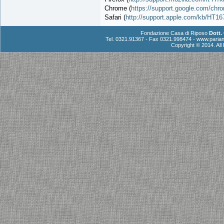
Chrome (
https://support.google.com/ch
Safari (
http://support.apple.com/kb/HT16
Fondazione Casa di Riposo
Dott.
Tel. 0321.91367 - Fax 0321.998474 -
www.parian
Copyright © 2014. Al