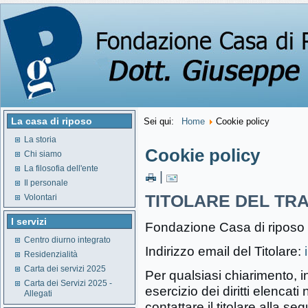
La casa di riposo
Sei qui:
Home
Cookie policy
La storia
Cookie policy
Chi siamo
La filosofia dell'ente
|
Il personale
TITOLARE DEL TRA
Volontari
I servizi
Fondazione Casa di riposo D
Centro diurno integrato
Indirizzo email del Titolare:
Residenzialità
Carta dei servizi 2025
Per qualsiasi chiarimento, 
Carta dei Servizi 2025 -
esercizio dei diritti elencati
Allegati
contattare il titolare alla s