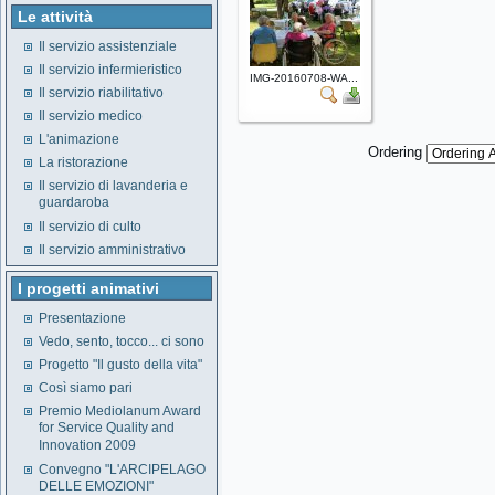
Le attività
Il servizio assistenziale
Il servizio infermieristico
IMG-20160708-WA...
Il servizio riabilitativo
Il servizio medico
L'animazione
Ordering
La ristorazione
Il servizio di lavanderia e
guardaroba
Il servizio di culto
Il servizio amministrativo
I progetti animativi
Presentazione
Vedo, sento, tocco... ci sono
Progetto "Il gusto della vita"
Così siamo pari
Premio Mediolanum Award
for Service Quality and
Innovation 2009
Convegno "L'ARCIPELAGO
DELLE EMOZIONI"