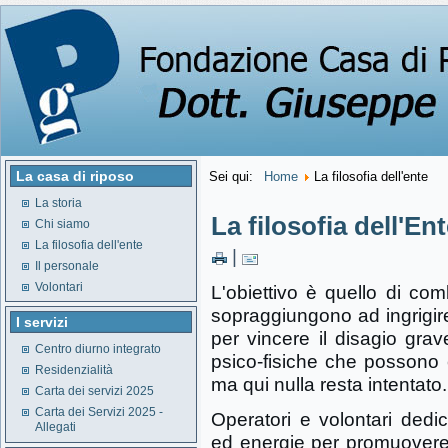
La casa di riposo
Sei qui:
Home
La filosofia dell'ente
La storia
La filosofia dell'En
Chi siamo
La filosofia dell'ente
|
Il personale
Volontari
L'obiettivo è quello di com
sopraggiungono ad ingrigire
I servizi
per vincere il disagio grav
Centro diurno integrato
psico-fisiche che possono c
Residenzialità
ma qui nulla resta intentato.
Carta dei servizi 2025
Carta dei Servizi 2025 -
Operatori e volontari dedi
Allegati
ed energie per promuovere e