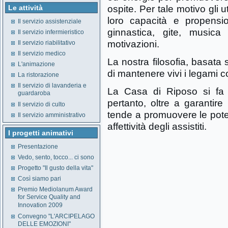
ospite. Per tale motivo gli 
Le attività
loro capacità e propensio
Il servizio assistenziale
ginnastica, gite, musica
Il servizio infermieristico
motivazioni.
Il servizio riabilitativo
Il servizio medico
La nostra filosofia, basata s
L'animazione
di mantenere vivi i legami con
La ristorazione
Il servizio di lavanderia e
La Casa di Riposo si fa c
guardaroba
pertanto, oltre a garantire
Il servizio di culto
tende a promuovere le potenz
Il servizio amministrativo
affettività degli assistiti.
I progetti animativi
Presentazione
Vedo, sento, tocco... ci sono
Progetto "Il gusto della vita"
Così siamo pari
Premio Mediolanum Award
for Service Quality and
Innovation 2009
Convegno "L'ARCIPELAGO
DELLE EMOZIONI"