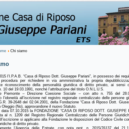
ome
Chi siamo
amo
015 l’I.P.A.B. “Casa di Riposo Dott. Giuseppe Pariani”, in possesso dei requisi
 procedura per richiedere in via amministrativa la propria depubblicizza
e riconoscimento della personalità giuridica di diritto privato, ai sensi 
. 10 del 19.03.1991, nonché l’attribuzione del titolo O.N.L.U.S.
e Piemonte – Direzione Coesione Sociale – con atto n. 755 del 28.
o l’idoneità all’iscrizione nel registro regionale centralizzato delle persone gi
.G.R. 39-2648 del 02.04.2001, della Fondazione “Casa di Riposo Dott. Giuse
n Oleggio (No), approvandone il nuovo Statuto.
in data 07.10.2015 la FONDAZIONE “CASA DI RIPOSO DOTT. GIUSEPPE 
tta al n. 1209 del Registro Regionale Centralizzato delle Persone Giuridich
ll’iscrizione si applicano alla Fondazione le disposizioni del Codice Civile co
idiche di diritto privato.
amente l’Agenzia delle Entrate, con nota prot. n. 2015/76137 del 21.1