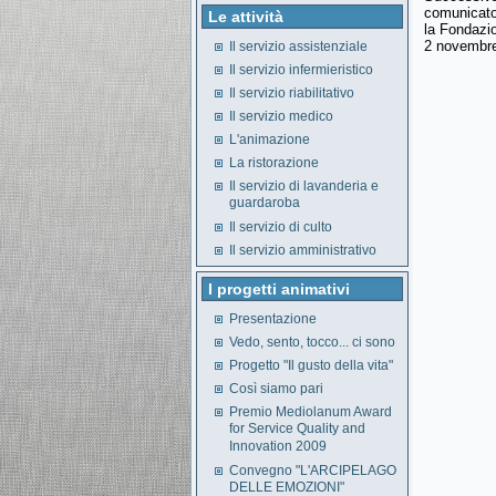
comunicato 
Le attività
la Fondazio
2 novembre
Il servizio assistenziale
Il servizio infermieristico
Il servizio riabilitativo
Il servizio medico
L'animazione
La ristorazione
Il servizio di lavanderia e
guardaroba
Il servizio di culto
Il servizio amministrativo
I progetti animativi
Presentazione
Vedo, sento, tocco... ci sono
Progetto "Il gusto della vita"
Così siamo pari
Premio Mediolanum Award
for Service Quality and
Innovation 2009
Convegno "L'ARCIPELAGO
DELLE EMOZIONI"