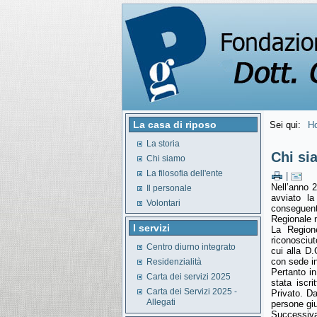
La casa di riposo
Sei qui:
H
La storia
Chi si
Chi siamo
La filosofia dell'ente
|
Nell’anno 2
Il personale
avviato la
Volontari
conseguent
Regionale n
I servizi
La Region
riconosciut
Centro diurno integrato
cui alla D
con sede i
Residenzialità
Pertanto 
Carta dei servizi 2025
stata iscri
Carta dei Servizi 2025 -
Privato. Da
Allegati
persone giur
Successiv