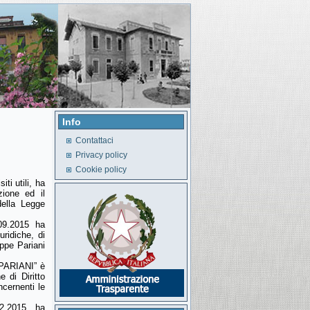
Info
Contattaci
Privacy policy
Cookie policy
ti utili, ha
zione ed il
della Legge
09.2015 ha
uridiche, di
ppe Pariani
PARIANI” è
e di Diritto
ncernenti le
2.2015, ha