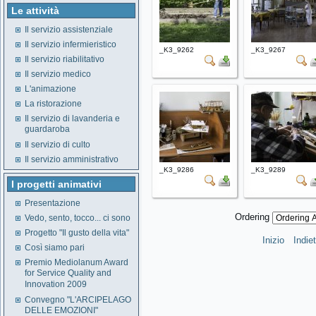
Le attività
Il servizio assistenziale
Il servizio infermieristico
_K3_9262
_K3_9267
Il servizio riabilitativo
Il servizio medico
L'animazione
La ristorazione
Il servizio di lavanderia e
guardaroba
Il servizio di culto
Il servizio amministrativo
_K3_9286
_K3_9289
I progetti animativi
Presentazione
Ordering
Vedo, sento, tocco... ci sono
Progetto "Il gusto della vita"
Inizio
Indie
Così siamo pari
Premio Mediolanum Award
for Service Quality and
Innovation 2009
Convegno "L'ARCIPELAGO
DELLE EMOZIONI"